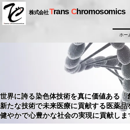
T
rans
C
hromosomics
株式会社
ホー
世界に誇る染色体技術を真に価値ある「
新たな技術で未来医療に貢献する医薬品
​健やかで心豊かな社会の実現に貢献しま