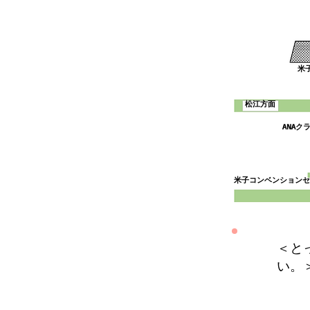
米
松江方面
ANAク
米子コンベンションセ
＜と
い。