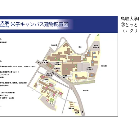
鳥取大学
⑫とっと
（←クリ