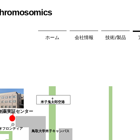
hromosomics
ホーム
会社情報
技術/製品
↑
米子鬼太郎空港
創薬実証センター
オフロンティア
鳥取大学米子キャンパス