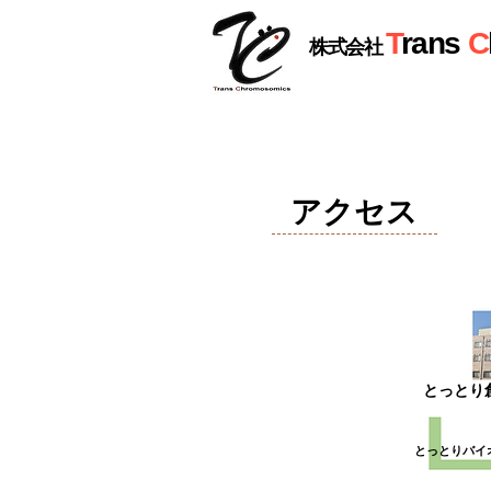
T
rans
C
株式会社
アクセス
とっとり
とっとりバイ