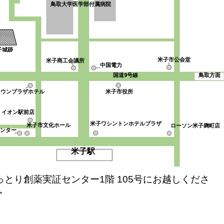
鳥取大学医学部付属病院
子城跡
米子市公会堂
米子商工会議所
中国電力
国道9号線
鳥取方面
ラウンプラザホテル
米子市役所
イオン駅前店
米子ワシントンホテルプラザ
米子市文化ホール
ローソン米子麹町店
ンター
米子駅
っとり創薬実証センター1階 105号にお越しくださ
＞