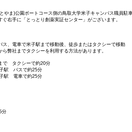
みなとやま)公園ボートコース側の鳥取大学米子キャンパス職員駐
すぐ右手に「とっとり創薬実証センター」がございます。
バス、電車で米子駅まで移動後、徒歩またはタクシーで移動
から弊社までタクシーを利用する方法があります。
社まで
タクシーで
約20分
米子駅 バスで
約25分
子駅 電車で約25分
5分